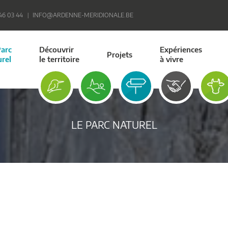
 46 03 44
INFO@ARDENNE-MERIDIONALE.BE
Parc
Découvrir
Expériences
Projets
urel
le territoire
à vivre
LE PARC NATUREL