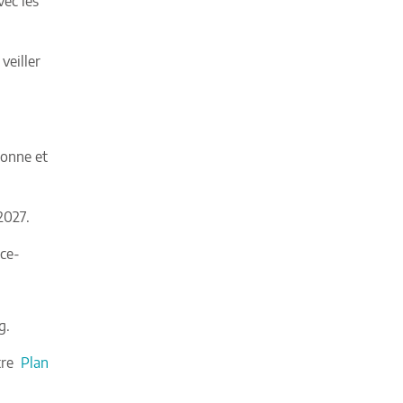
vec les
veiller
lonne et
2027.
ce-
g.
tre
Plan