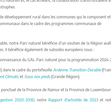
cs naturels et, le cas échéant, la collaboration transfrontalière a
mitrophes
 de développement rural dans les communes qui le composent et 
anscommunaux dans le cadre des programmes communaux de
le, notre Parc naturel bénéficie d’un soutien de la Région wal
s. Il bénéficie également de subsides européens issus :
econnaissance du GAL Parc naturel pour la programmation 2024-
 dans le cadre du portefeuille
Ardenne Transition
Durable
(Fran
nt Climatic
et
Sous nos pieds
(Grande Région).
n ponctuel de la Province de Namur et la Province de Luxembour
 gestion 2020-2030,
notre
Rapport d'activités de 2023
et no