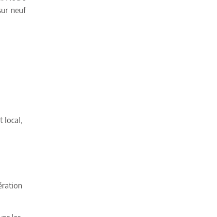
sur neuf
 local,
ération