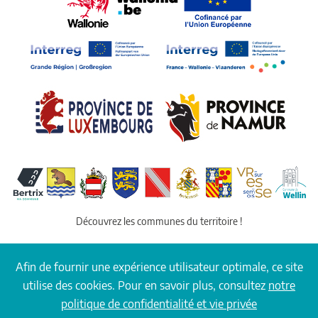
Découvrez les communes du territoire !
Afin de fournir une expérience utilisateur optimale, ce site
© COPYRIGHT PARC NATUREL DE L'ARDENNE
utilise des cookies. Pour en savoir plus, consultez
notre
MÉRIDIONALE. |
CONDITIONS D'UTILISATION ET VIE PRIVÉE
| WEBSITE
politique de confidentialité et vie privée
BY
MEDIALUX.BE