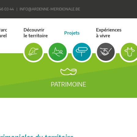
 46 03 44
INFO@ARDENNE-MERIDIONALE.BE
Parc
Découvrir
Expériences
Projets
urel
le territoire
à vivre
PATRIMOINE