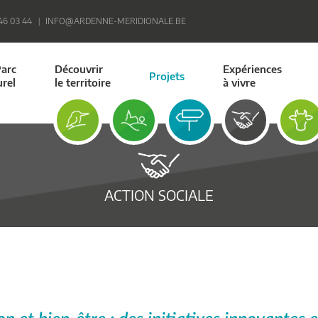
 46 03 44
INFO@ARDENNE-MERIDIONALE.BE
Parc
Découvrir
Expériences
Projets
urel
le territoire
à vivre
ACTION SOCIALE