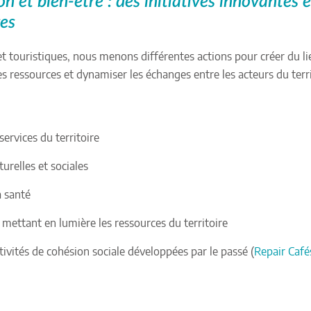
on et bien-être : des initiatives innovantes e
ges
 et touristiques, nous menons différentes actions pour créer du li
es ressources et dynamiser les échanges entre les acteurs du terr
ÉVÉNEMENT
services du territoire
Du 18 juillet au 9 août
turelles et sociales
2026
a santé
Je pédale pour 
film !
n mettant en lumière les ressources du territoire
Le festival de cinéma i
ivités de cohésion sociale développées par le passé (
Repair Café
revient cet été en Ard
méridionale