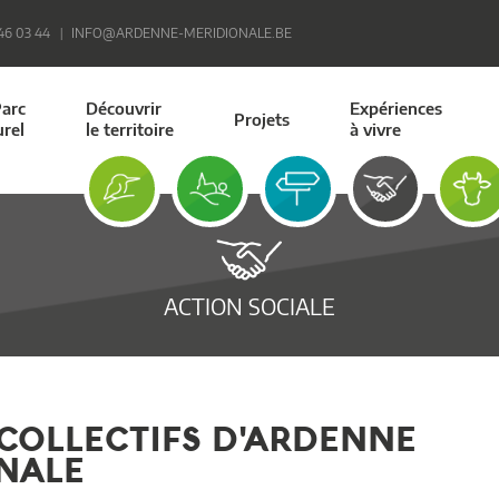
 46 03 44
INFO@ARDENNE-MERIDIONALE.BE
Parc
Découvrir
Expériences
Projets
urel
le territoire
à vivre
ACTION SOCIALE
 COLLECTIFS D'ARDENNE
NALE