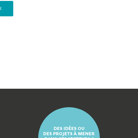
TE
DES IDÉES OU
DES PROJETS À MENER