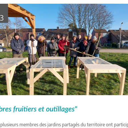
23
res fruitiers et outillages"
plusieurs membres des jardins partagés du territoire ont partic