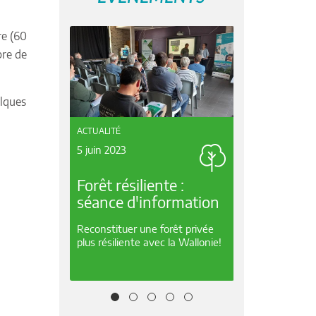
re (60
bre de
elques
ACTUALITÉ
ACTUALITÉ
5 juin 2023
21 mars 2023
Forêt résiliente :
Journée Internatio
séance d'information
des Forêts
Reconstituer une forêt privée
Une belle occasion pour se
plus résiliente avec la Wallonie!
pencher sur les forêts du
territoire !