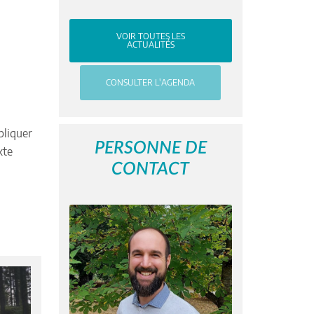
VOIR TOUTES LES
ACTUALITÉS
CONSULTER L'AGENDA
pliquer
PERSONNE DE
xte
CONTACT