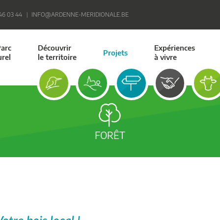
 46 03 44
INFO@ARDENNE-MERIDIONALE.BE
Parc
Découvrir
Expériences
Projets
urel
le territoire
à vivre
FORÊT