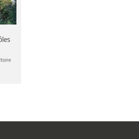
ôles
itoire