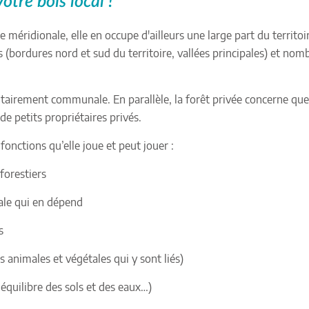
otre bois local !
méridionale, elle en occupe d'ailleurs une large part du territoi
us (bordures nord et sud du territoire, vallées principales) et nom
itairement communale. En parallèle, la forêt privée concerne qu
e petits propriétaires privés.
fonctions qu’elle joue et peut jouer :
forestiers
ocale qui en dépend
s
s animales et végétales qui y sont liés)
équilibre des sols et des eaux…)