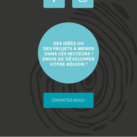
DES IDÉES OU
DES PROJETS À MENER
DANS CES SECTEURS ?
ENVIE DE DÉVELOPPER
VOTRE RÉGION ?
CONTACTEZ-NOUS !