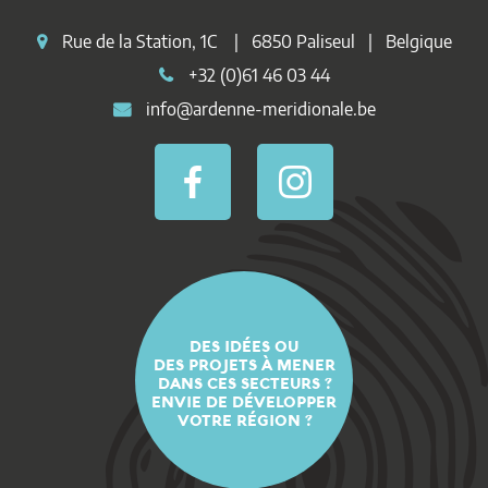
Rue de la Station, 1C | 6850 Paliseul | Belgique
+32 (0)61 46 03 44
info@ardenne-meridionale.be
DES IDÉES OU
DES PROJETS À MENER
DANS CES SECTEURS ?
ENVIE DE DÉVELOPPER
VOTRE RÉGION ?