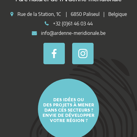
Rue de la Station, 1C | 6850 Paliseul | Belgique
+32 (0)61 46 03 44
info@ardenne-meridionale.be
DES IDÉES OU
DES PROJETS À MENER
DANS CES SECTEURS ?
ENVIE DE DÉVELOPPER
VOTRE RÉGION ?