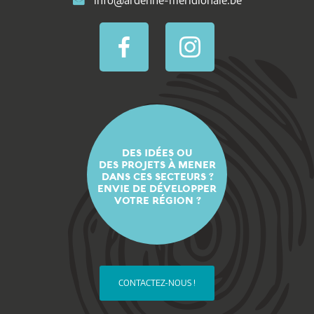
DES IDÉES OU
DES PROJETS À MENER
DANS CES SECTEURS ?
ENVIE DE DÉVELOPPER
VOTRE RÉGION ?
CONTACTEZ-NOUS !