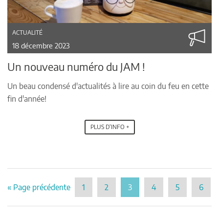
ACTUALITÉ
18 décembre 2023
Un nouveau numéro du JAM !
Un beau condensé d'actualités à lire au coin du feu en cette
fin d'année!
PLUS D'INFO +
« Page précédente
1
2
3
4
5
6
P