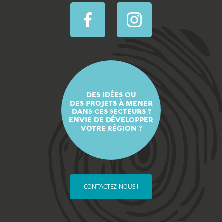
DES IDÉES OU
DES PROJETS À MENER
DANS CES SECTEURS ?
ENVIE DE DÉVELOPPER
VOTRE RÉGION ?
CONTACTEZ-NOUS !