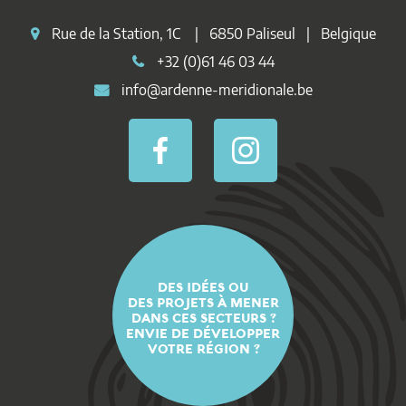
Rue de la Station, 1C | 6850 Paliseul | Belgique
+32 (0)61 46 03 44
info@ardenne-meridionale.be
DES IDÉES OU
DES PROJETS À MENER
DANS CES SECTEURS ?
ENVIE DE DÉVELOPPER
VOTRE RÉGION ?