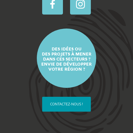
DES IDÉES OU
DES PROJETS À MENER
DANS CES SECTEURS ?
ENVIE DE DÉVELOPPER
VOTRE RÉGION ?
CONTACTEZ-NOUS !