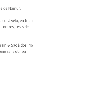
lle de Namur.
ed, à vélo, en train,
ncontres, tests de
ain & Sac à dos : 16
nie sans utiliser