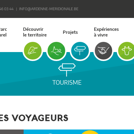
 46 03 44
INFO@ARDENNE-MERIDIONALE.BE
Parc
Découvrir
Expériences
Projets
urel
le territoire
à vivre
TOURISME
DES VOYAGEURS