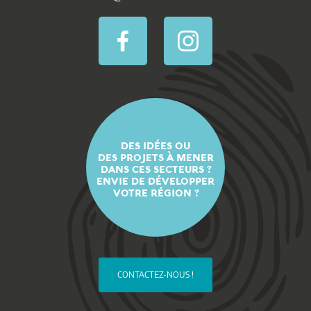
DES IDÉES OU
DES PROJETS À MENER
DANS CES SECTEURS ?
ENVIE DE DÉVELOPPER
VOTRE RÉGION ?
CONTACTEZ-NOUS !