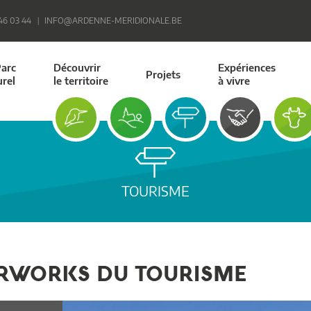
 46 03 44
INFO@ARDENNE-MERIDIONALE.BE
Parc
Découvrir
Expériences
Projets
urel
le territoire
à vivre
TOURISME
ERWORKS DU TOURISME