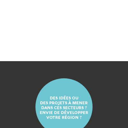
DES IDÉES OU
DES PROJETS À MENER
DANS CES SECTEURS ?
ENVIE DE DÉVELOPPER
VOTRE RÉGION ?