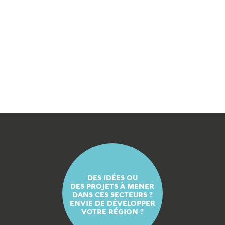
DES IDÉES OU
DES PROJETS À MENER
DANS CES SECTEURS ?
ENVIE DE DÉVELOPPER
VOTRE RÉGION ?