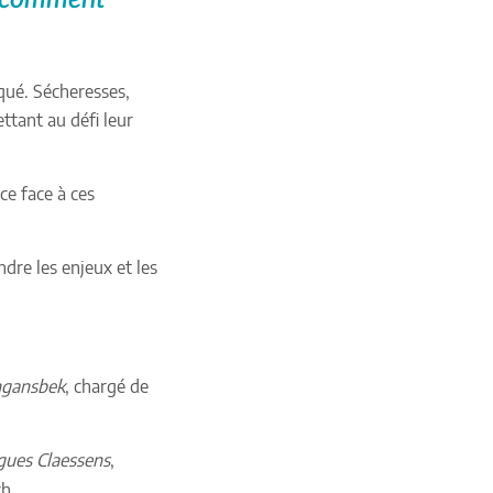
qué. Sécheresses,
ttant au défi leur
ce face à ces
re les enjeux et les
ngansbek
, chargé de
ues Claessens
,
ch.