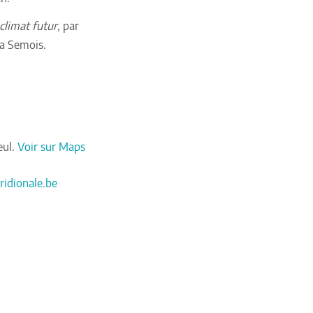
climat futur
, par
la Semois.
eul.
Voir sur Maps
idionale.be