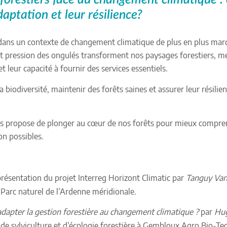
daptation et leur résilience?
dans un contexte de changement climatique de plus en plus mar
t pression des ongulés transforment nos paysages forestiers, me
t leur capacité à fournir des services essentiels.
biodiversité, maintenir des forêts saines et assurer leur résilien
s propose de plonger au cœur de nos forêts pour mieux comprend
on possibles.
présentation du projet Interreg Horizont Climatic par
Tanguy Va
 Parc naturel de l’Ardenne méridionale.
apter la gestion forestière au changement climatique ?
par
Hug
de sylviculture et d’écologie forestière à Gembloux Agro Bio-Te