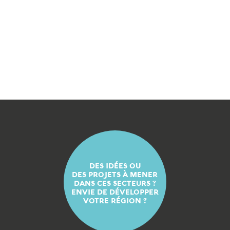
DES IDÉES OU
DES PROJETS À MENER
DANS CES SECTEURS ?
ENVIE DE DÉVELOPPER
VOTRE RÉGION ?