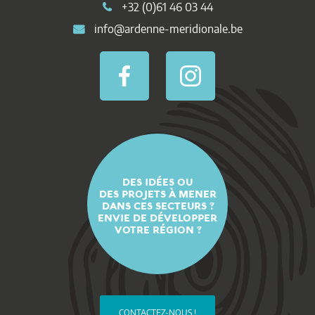
+32 (0)61 46 03 44
info@ardenne-meridionale.be
DES IDÉES OU
DES PROJETS À MENER
DANS CES SECTEURS ?
ENVIE DE DÉVELOPPER
VOTRE RÉGION ?
CONTACTEZ-NOUS !