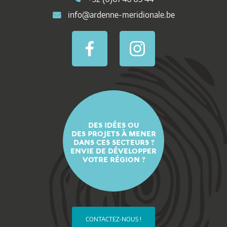
info@ardenne-meridionale.be
DES IDÉES OU
DES PROJETS À MENER
DANS CES SECTEURS ?
ENVIE DE DÉVELOPPER
VOTRE RÉGION ?
CONTACTEZ-NOUS !