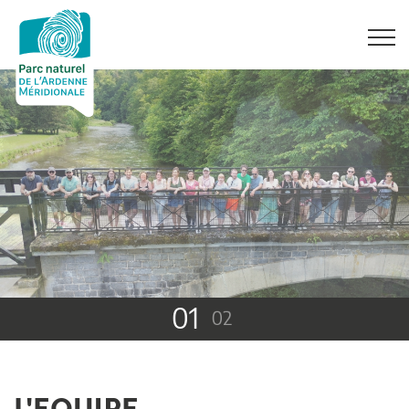
01
02
L'EQUIPE