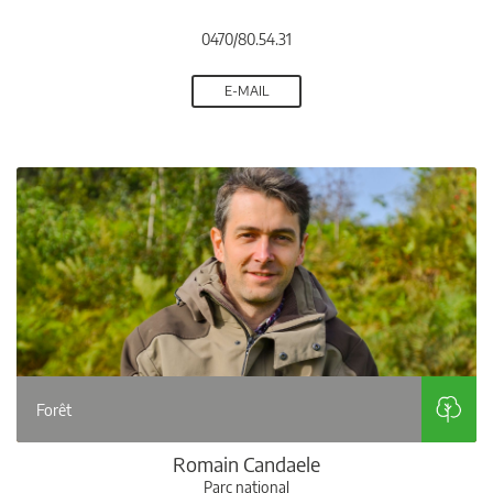
0470/80.54.31
E-MAIL
Forêt
Romain Candaele
Parc national