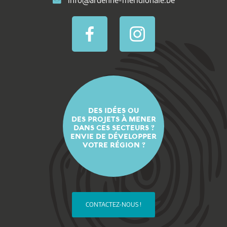
DES IDÉES OU
DES PROJETS À MENER
DANS CES SECTEURS ?
ENVIE DE DÉVELOPPER
VOTRE RÉGION ?
CONTACTEZ-NOUS !