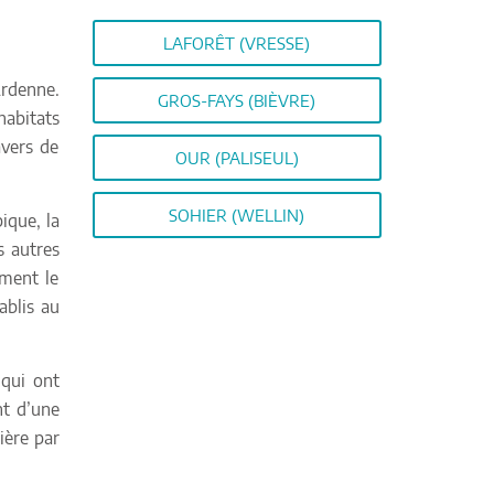
LAFORÊT (VRESSE)
Ardenne.
GROS-FAYS (BIÈVRE)
habitats
avers de
OUR (PALISEUL)
SOHIER (WELLIN)
ique, la
s autres
ement le
ablis au
 qui ont
nt d’une
ière par