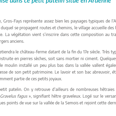
se dans ce petit patelin situé en Ardenne
, Gros-Fays représente assez bien les paysages typiques de l’
duquel se propagent routes et chemins, le village accueille des 
te. La végétation vient s’inscrire dans cette composition au tr
rgers anciens.
etiendra le château-ferme datant de la fin du 17e siècle. Très typ
nstruite en pierres sèches, soit sans mortier ni ciment. Quelque
et le moulin installé un peu plus bas dans la vallée vallent égal
hesse de son petit patrimoine. Le lavoir et son bac abreuvoir, ét
tamment partie de ces petits joyaux.
etit patelin. On y retrouve d’ailleurs de nombreuses hêtraies
Gravelus fagus
», signifiant hêtre graveleux. Logé sur le versa
es points de vue sur la vallée de la Semois et rejoint cette dern