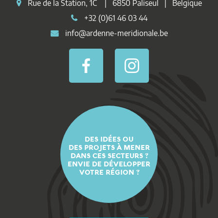
Rue de la Station, 1C | 6850 Paliseul | Belgique
+32 (0)61 46 03 44
info@ardenne-meridionale.be
DES IDÉES OU
DES PROJETS À MENER
DANS CES SECTEURS ?
ENVIE DE DÉVELOPPER
VOTRE RÉGION ?