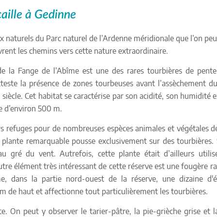
aille à Gedinne
ux naturels du Parc naturel de l’Ardenne méridionale que l’on peut
rent les chemins vers cette nature extraordinaire.
de la Fange de l’Abîme est une des rares tourbières de pent
atteste la présence de zones tourbeuses avant l’assèchement d
n siècle. Cet habitat se caractérise par son acidité, son humidité 
de d’environ 500 m.
iers refuges pour de nombreuses espèces animales et végétales 
e plante remarquable pousse exclusivement sur des tourbières. 
ré du vent. Autrefois, cette plante était d’ailleurs utili
tre élément très intéressant de cette réserve est une fougère ra
me, dans la partie nord-ouest de la réserve, une dizaine d'
 de haut et affectionne tout particulièrement les tourbières.
e. On peut y observer le tarier-pâtre, la pie-grièche grise et l