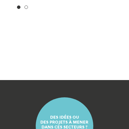
DES IDÉES OU
DES PROJETS À MENER
DANS CES SECTEURS ?