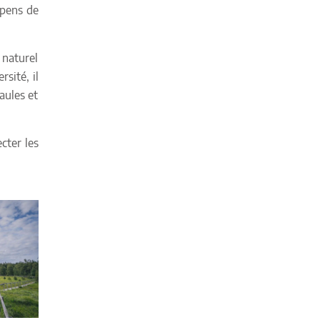
épens de
naturel
sité, il
aules et
cter les