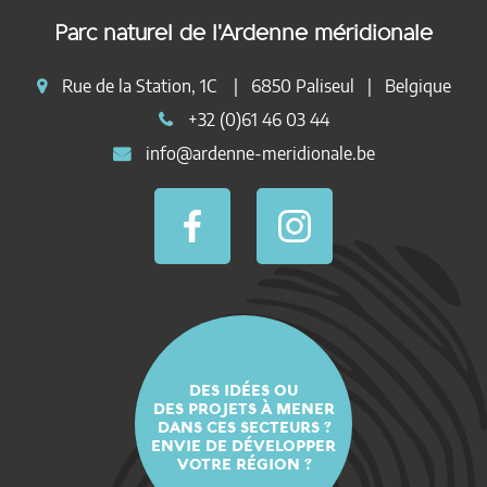
Parc naturel de l'Ardenne méridionale
Rue de la Station, 1C | 6850 Paliseul | Belgique
+32 (0)61 46 03 44
info@ardenne-meridionale.be
DES IDÉES OU
DES PROJETS À MENER
DANS CES SECTEURS ?
ENVIE DE DÉVELOPPER
VOTRE RÉGION ?