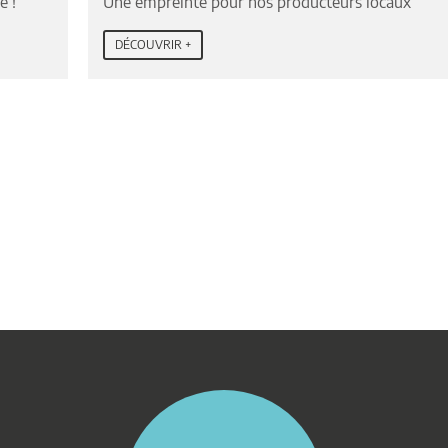
e !
Une empreinte pour nos producteurs locaux
DÉCOUVRIR +