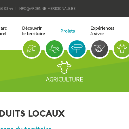
 46 03 44
INFO@ARDENNE-MERIDIONALE.BE
Parc
Découvrir
Expériences
Projets
urel
le territoire
à vivre
AGRICULTURE
DUITS LOCAUX