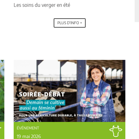
Les soins du verger en été
31
1
2
3
4
5
6
PLUS D'INFO +
ÉVÉNEMENT
19 mai 2026