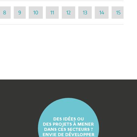
8
9
10
11
12
13
14
15
1
DES IDÉES OU
DES PROJETS À MENER
DANS CES SECTEURS ?
ENVIE DE DÉVELOPPER