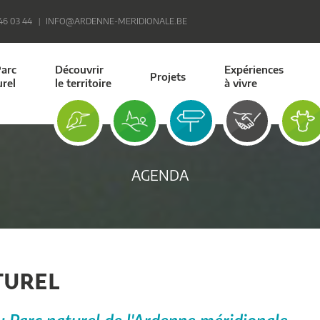
 46 03 44
INFO@ARDENNE-MERIDIONALE.BE
Parc
Découvrir
Expériences
Projets
urel
le territoire
à vivre
AGENDA
TUREL