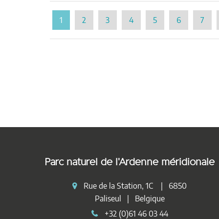
1
2
3
4
5
6
7
Parc naturel de l'Ardenne méridionale
Rue de la Station, 1C | 6850
Paliseul | Belgique
+32 (0)61 46 03 44