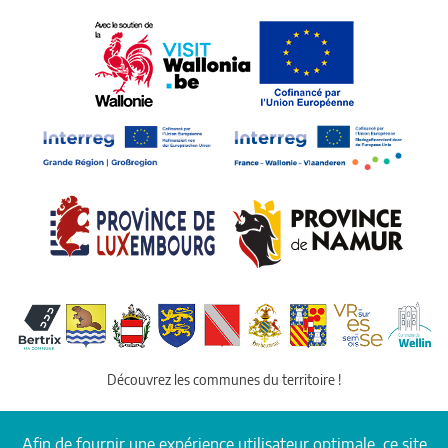
Découvrez les communes du territoire !
Afin de fournir une expérience utilisateur optimale, ce site