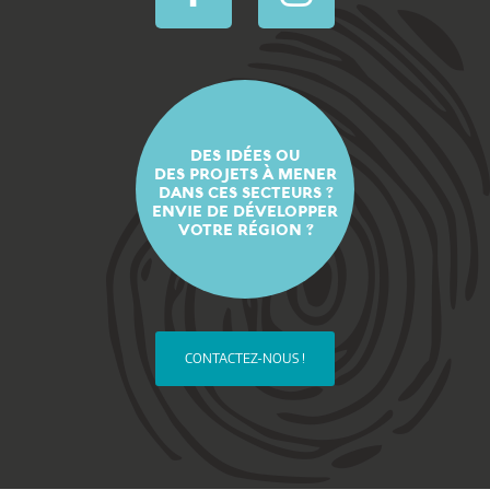
DES IDÉES OU
DES PROJETS À MENER
DANS CES SECTEURS ?
ENVIE DE DÉVELOPPER
VOTRE RÉGION ?
CONTACTEZ-NOUS !