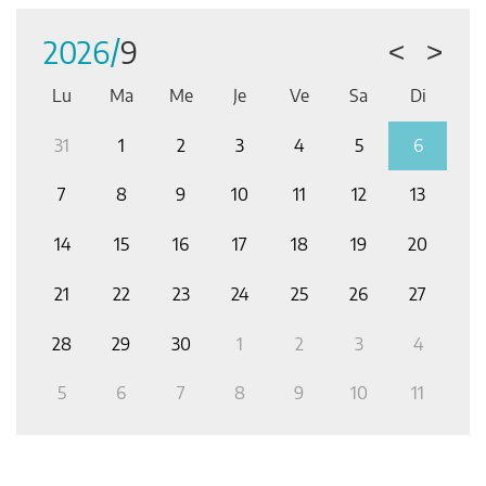
Tous les événements
2026/
9
<
>
Lu
Ma
Me
Je
Ve
Sa
Di
2
31
1
2
3
4
5
6
2
9
7
8
9
10
11
12
13
6
14
15
16
17
18
19
20
1
3
21
22
23
24
25
26
27
1
0
28
29
30
1
2
3
4
2
6
5
6
7
8
9
10
11