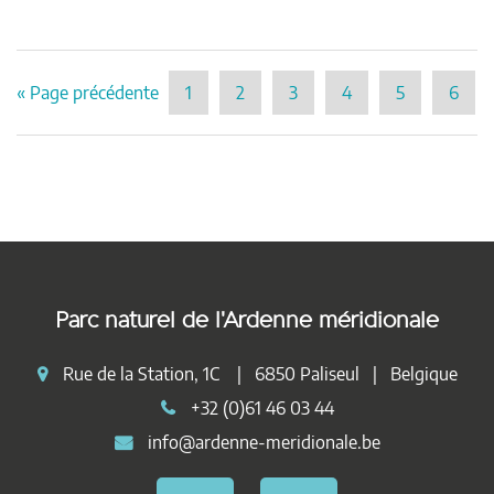
« Page précédente
1
2
3
4
5
6
Parc naturel de l'Ardenne méridionale
Rue de la Station, 1C | 6850 Paliseul | Belgique
+32 (0)61 46 03 44
info@ardenne-meridionale.be