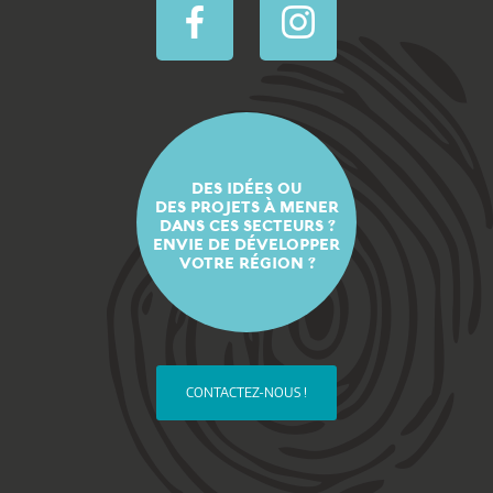
DES IDÉES OU
DES PROJETS À MENER
DANS CES SECTEURS ?
ENVIE DE DÉVELOPPER
VOTRE RÉGION ?
CONTACTEZ-NOUS !