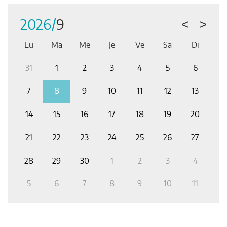
Tous les événements
2026/
9
<
>
Lu
Ma
Me
Je
Ve
Sa
Di
2
31
1
2
3
4
5
6
2
9
7
8
9
10
11
12
13
6
14
15
16
17
18
19
20
1
3
21
22
23
24
25
26
27
1
0
28
29
30
1
2
3
4
2
6
5
6
7
8
9
10
11