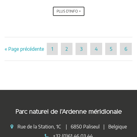
PLUS D'INFO +
« Page précédente
1
2
3
4
5
6
Parc naturel de l'Ardenne méridionale
Rue de la Station, 1C | 6850 Paliseul | Belgique
+32 (0)61 46 03 44