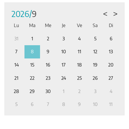
Tous les événements
2026/
9
<
>
Lu
Ma
Me
Je
Ve
Sa
Di
2
31
1
2
3
4
5
6
2
9
7
8
9
10
11
12
13
6
14
15
16
17
18
19
20
1
3
21
22
23
24
25
26
27
1
0
28
29
30
1
2
3
4
2
6
5
6
7
8
9
10
11