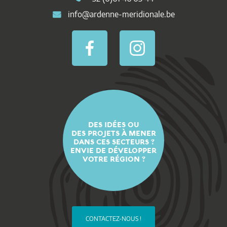
info@ardenne-meridionale.be
DES IDÉES OU
DES PROJETS À MENER
DANS CES SECTEURS ?
ENVIE DE DÉVELOPPER
VOTRE RÉGION ?
CONTACTEZ-NOUS !