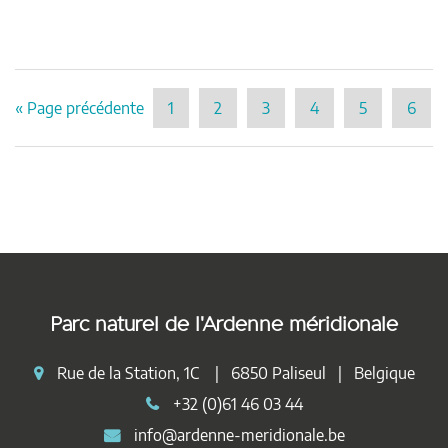
« Page précédente
1
2
3
4
5
6
Parc naturel de l'Ardenne méridionale
Rue de la Station, 1C | 6850 Paliseul | Belgique
+32 (0)61 46 03 44
info@ardenne-meridionale.be