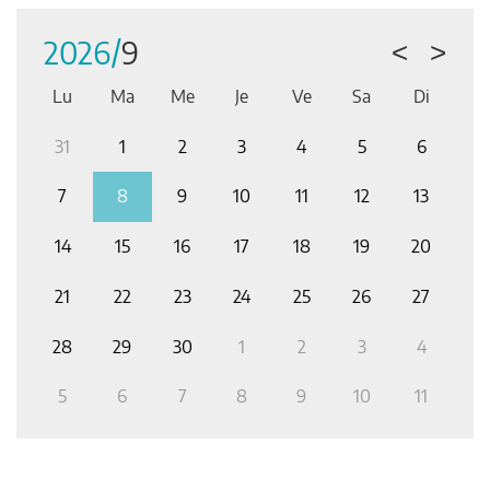
Tous les événements
2026/
9
<
>
Lu
Ma
Me
Je
Ve
Sa
Di
2
31
1
2
3
4
5
6
2
9
7
8
9
10
11
12
13
6
14
15
16
17
18
19
20
1
3
21
22
23
24
25
26
27
1
0
28
29
30
1
2
3
4
2
6
5
6
7
8
9
10
11