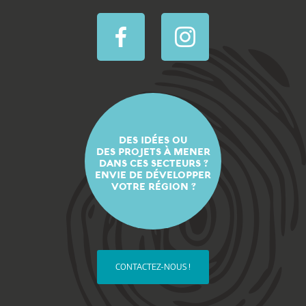
DES IDÉES OU
DES PROJETS À MENER
DANS CES SECTEURS ?
ENVIE DE DÉVELOPPER
VOTRE RÉGION ?
CONTACTEZ-NOUS !