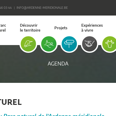
 46 03 44
INFO@ARDENNE-MERIDIONALE.BE
Parc
Découvrir
Expériences
Projets
urel
le territoire
à vivre
AGENDA
TUREL