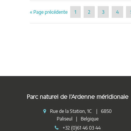
« Page précédente
1
2
3
4
Parc naturel de l'Ardenne méridionale
Rue de la Station, 1C | 6850
Paliseul | Belgique
+32 (0)61 46 03 44