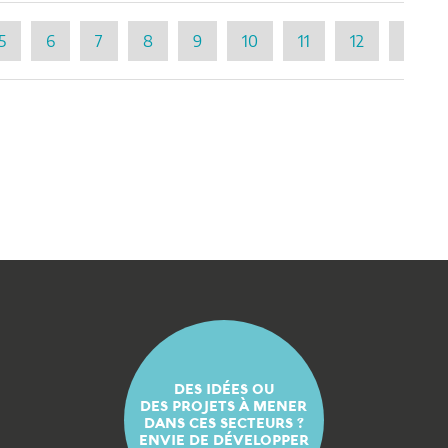
5
6
7
8
9
10
11
12
13
DES IDÉES OU
DES PROJETS À MENER
DANS CES SECTEURS ?
ENVIE DE DÉVELOPPER