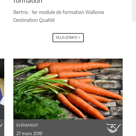
formation
31
1
2
3
4
5
6
Bertrix : 1er module de formation Wallonie
Destination Qualité
PLUS D'INFO +
ÉVÉNEMENT
27 mars 2018