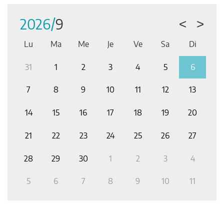
Tous les événements
2026/
9
<
>
Lu
Ma
Me
Je
Ve
Sa
Di
2
31
1
2
3
4
5
6
2
9
7
8
9
10
11
12
13
6
14
15
16
17
18
19
20
1
3
21
22
23
24
25
26
27
1
0
28
29
30
1
2
3
4
2
6
5
6
7
8
9
10
11